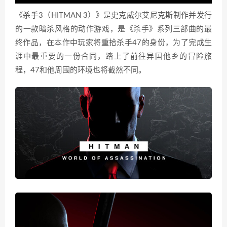
《杀手3（HITMAN 3）》是史克威尔艾尼克斯制作并发行
的一款暗杀风格的动作游戏，是《杀手》系列三部曲的最
终作品，在本作中玩家将重拾杀手47的身份，为了完成生
涯中最重要的一份合同，踏上了前往异国他乡的冒险旅
程，47和他周围的环境也将截然不同。