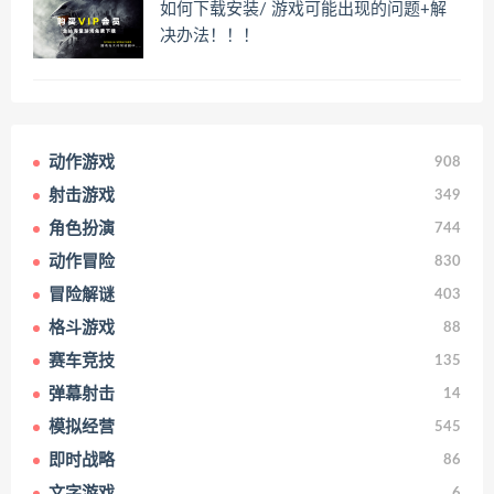
如何下载安装/ 游戏可能出现的问题+解
决办法！！！
动作游戏
908
射击游戏
349
角色扮演
744
动作冒险
830
冒险解谜
403
格斗游戏
88
赛车竞技
135
弹幕射击
14
模拟经营
545
即时战略
86
文字游戏
6