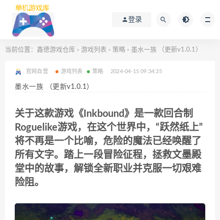
登录
当前位置：
鑫德游戏仓库
游戏列表
策略
墨水一族 （更新v1.0.1）
>
>
>
官网自营
游戏列表
策略
2024-04-15 09:34:35
墨水一族 （更新v1.0.1）
关于这款游戏《Inkbound》是一款回合制
Roguelike游戏，在这个世界中，“跃然纸上”
将不再是一个比喻，危险的魔法已经唤醒了
所有文字。踏上一段冒险征程，拯救文墨殿
堂中的故事，解锁全新职业并克服一切艰难
险阻。