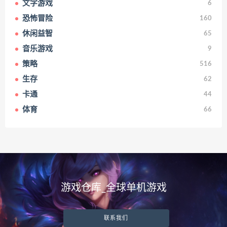
文字游戏
6
恐怖冒险
160
休闲益智
65
音乐游戏
9
策略
516
生存
62
卡通
44
体育
66
游戏仓库_全球单机游戏
联系我们