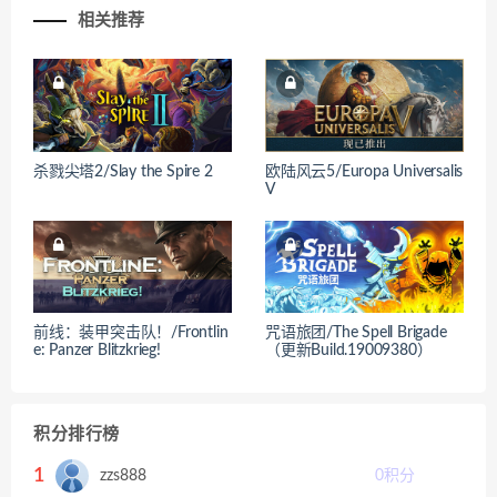
相关推荐
杀戮尖塔2/Slay the Spire 2
欧陆风云5/Europa Universalis
V
前线：装甲突击队！/Frontlin
咒语旅团/The Spell Brigade
e: Panzer Blitzkrieg!
（更新Build.19009380）
积分排行榜
1
zzs888
0
积分