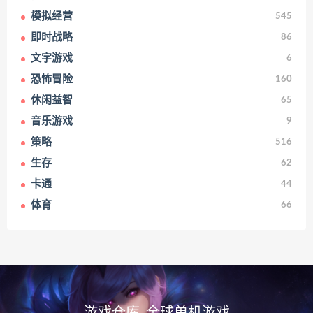
模拟经营
545
即时战略
86
文字游戏
6
恐怖冒险
160
休闲益智
65
音乐游戏
9
策略
516
生存
62
卡通
44
体育
66