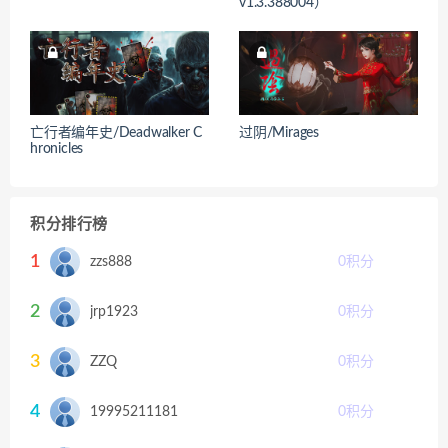
v1.3.388004）
亡行者编年史/Deadwalker C
过阴/Mirages
hronicles
积分排行榜
1
zzs888
0
积分
2
jrp1923
0
积分
3
ZZQ
0
积分
4
19995211181
0
积分