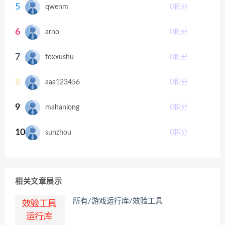
5
qwenm
0
积分
6
arno
0
积分
7
foxxushu
0
积分
8
aaa123456
0
积分
9
mahanlong
0
积分
10
sunzhou
0
积分
相关文章展示
所有/游戏运行库/效验工具