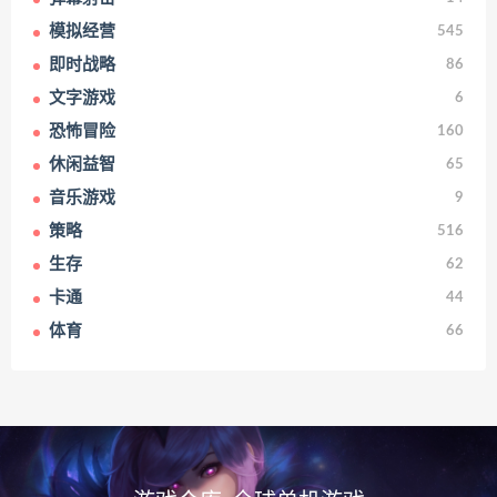
模拟经营
545
即时战略
86
文字游戏
6
恐怖冒险
160
休闲益智
65
音乐游戏
9
策略
516
生存
62
卡通
44
体育
66