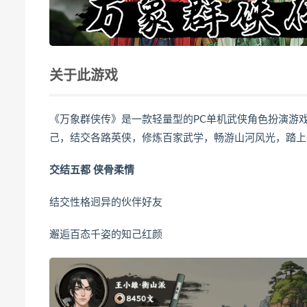
关于此游戏
《万象群侠传》是一款轻量型的PC单机武侠角色扮演游
己，结交各路英侠，修炼百家武学，畅游山河风光，踏上
交结五都 侠骨柔情
结交性格迥异的伙伴好友
邂逅百态千姿的知己红颜