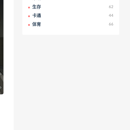
生存
62
卡通
44
体育
66