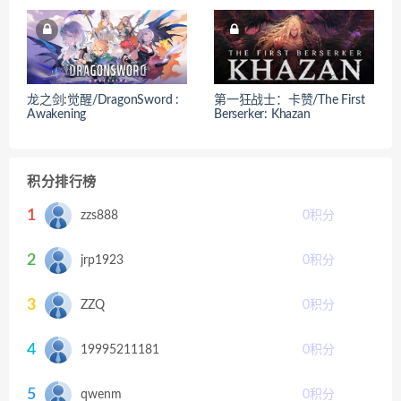
龙之剑:觉醒/DragonSword :
第一狂战士：卡赞/The First
Awakening
Berserker: Khazan
积分排行榜
1
zzs888
0
积分
2
jrp1923
0
积分
3
ZZQ
0
积分
4
19995211181
0
积分
5
qwenm
0
积分