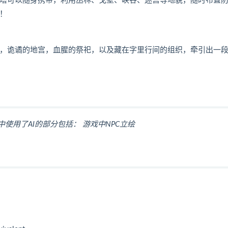
塔可以随身携带，利用丛林、戈壁、峡谷、迷宫等地貌，随时布置
！
，诡谲的地宫，血腥的祭祀，以及藏在字里行间的组织，牵引出一
中使用了AI的部分包括： 游戏中NPC立绘