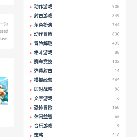
动作游戏
908
射击游戏
349
一篇
角色扮演
744
ssed
动作冒险
830
love.
冒险解谜
403
格斗游戏
88
赛车竞技
135
弹幕射击
14
模拟经营
545
即时战略
86
文字游戏
6
恐怖冒险
160
休闲益智
65
音乐游戏
9
策略
516