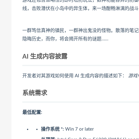
游戏还包含策略性的即时塔防玩法，数种功能各异的防御
线，击败潜伏在小岛中的异生体，来一场酣畅淋漓的战斗
一群笃信真神的镇民，一群神出鬼没的怪物。散落的笔记
隐晦历史，而你，将会揭开所有的谜题……
AI 生成内容披露
开发者对其游戏如何使用 AI 生成内容的描述如下：
游戏
系统需求
最低配置:
操作系统 *:
Win 7 or later