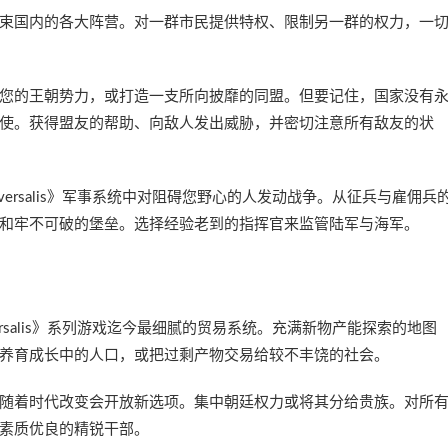
束国内的各大阵营。对一群市民提供特权、限制另一群的权力，一
您的王朝势力，或打造一支所向披靡的同盟。但要记住，国家没有
使。获得盟友的帮助、向敌人发出威胁，并密切注意所有敌友的状
iversalis》军事系统中对阻碍您野心的人发动战争。从征兵与雇佣兵
和牢不可破的堡垒。选择经验老到的指挥官来监管陆军与海军。
versalis》系列游戏迄今最细腻的贸易系统。充满新物产能探索的地图
养育成长中的人口，或把过剩产物交易给较不丰饶的社会。
随着时代改变会开放新选项。集中朝廷权力或将其分给贵族。对所
素质优良的精锐干部。