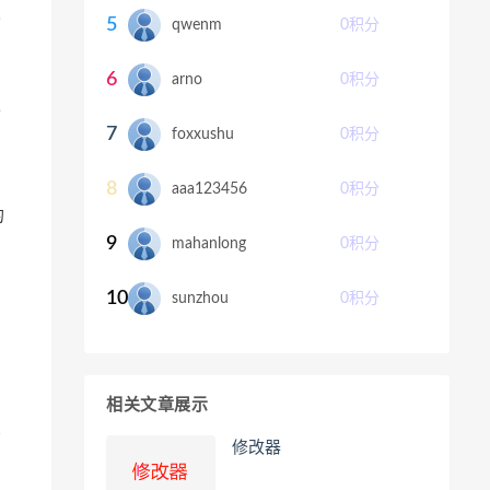
5
切
qwenm
0
积分
6
arno
0
积分
永
7
foxxushu
0
积分
8
aaa123456
0
积分
的
9
mahanlong
0
积分
10
sunzhou
0
积分
相关文章展示
有
修改器