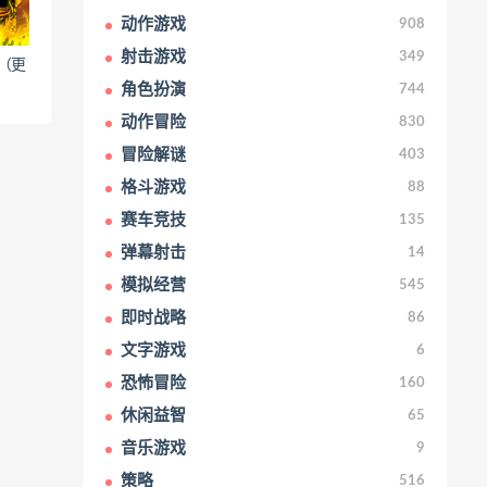
动作游戏
908
射击游戏
349
de（更
角色扮演
744
动作冒险
830
冒险解谜
403
格斗游戏
88
赛车竞技
135
弹幕射击
14
模拟经营
545
即时战略
86
文字游戏
6
恐怖冒险
160
休闲益智
65
音乐游戏
9
策略
516