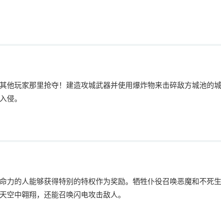
其他玩家那里抢夺！建造攻城武器并使用爆炸物来击碎敌方城池的
入侵。
命力的人能够获得特别的特权作为奖励。牺牲仆役召唤恶魔和不死
天空中翱翔，还能召唤闪电攻击敌人。