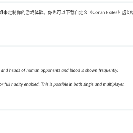
ced》模组来定制你的游戏体验。你也可以下载自定义《Conan Exiles》虚幻
s and heads of human opponents and blood is shown frequently.
 full nudity enabled. This is possible in both single and multiplayer.