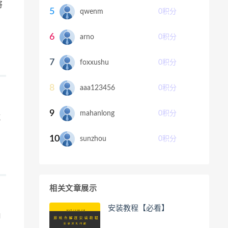
将
5
qwenm
0
积分
，
6
arno
0
积分
7
foxxushu
0
积分
8
aaa123456
0
积分
9
mahanlong
0
积分
庇
10
sunzhou
0
积分
相关文章展示
安装教程【必看】
御