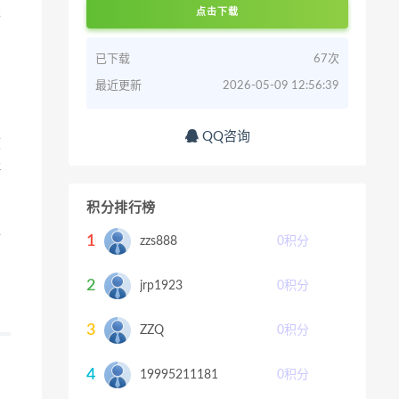
探
点击下载
击
已下载
67次
最近更新
2026-05-09 12:56:39
QQ咨询
度
群
积分排行榜
手
1
zzs888
0
积分
2
jrp1923
0
积分
3
ZZQ
0
积分
4
19995211181
0
积分