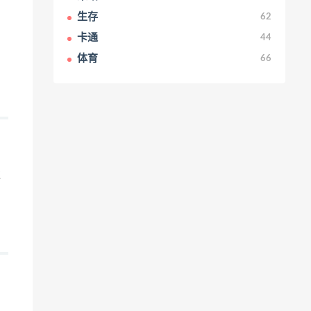
生存
62
卡通
44
艺
体育
66
过
和