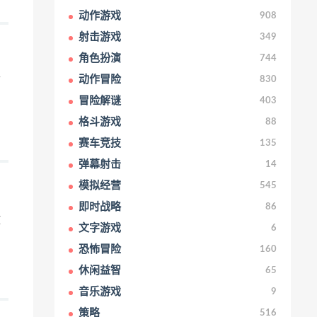
动作游戏
908
射击游戏
349
角色扮演
744
动作冒险
830
可
冒险解谜
403
格斗游戏
88
赛车竞技
135
弹幕射击
14
模拟经营
545
即时战略
86
放
文字游戏
6
恐怖冒险
160
休闲益智
65
音乐游戏
9
策略
516