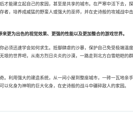
后才能建立起自己的家园，甚至是共享的城市。在严寒中活下去，
存者，培养成威猛的野蛮人或强大的巫师，并在史诗般的攻城战中
带来更为出色的视觉效果、更强的性能以及更加整合的游戏世界。
你必须迅速学会如何求生。抵御肆虐的沙暴，保护自己免受极端温
无垠的世界吧，从南方烈日炎炎的沙漠，一路走到北方白雪皑皑的
奇。利用强大的建造系统，从一间小屋到整座城市，一砖一瓦地亲
可以化身为神明的巨大化身，在史诗般的战斗中碾碎敌人的家园。