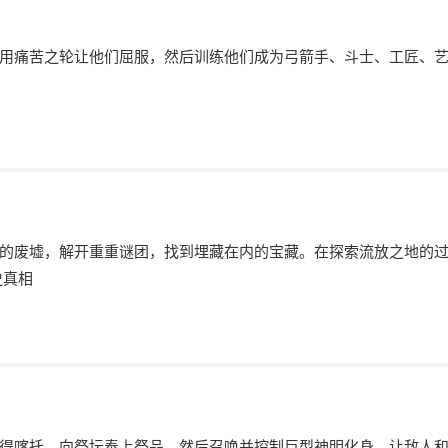
用痛苦之轮让他们屈服，然后训练他们成为弓箭手、斗士、工匠、
的废墟，解开重重谜团，找到埋藏在内的宝藏。在探索流放之地的
史真相
得喀托。向祭坛奉上祭品，然后召唤并控制巨型神明化身。让敌人