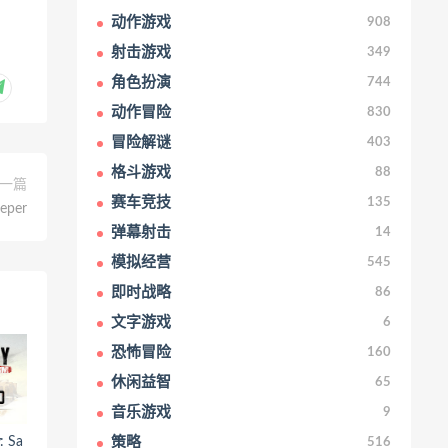
动作游戏
908
射击游戏
349
角色扮演
744
动作冒险
830
冒险解谜
403
格斗游戏
88
一篇
赛车竞技
135
eper
弹幕射击
14
模拟经营
545
即时战略
86
文字游戏
6
恐怖冒险
160
休闲益智
65
音乐游戏
9
 Sa
策略
516