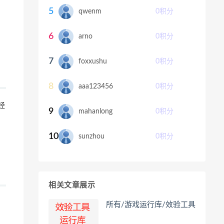
5
qwenm
0
积分
6
arno
0
积分
7
foxxushu
0
积分
8
aaa123456
0
积分
经
9
mahanlong
0
积分
10
sunzhou
0
积分
相关文章展示
所有/游戏运行库/效验工具