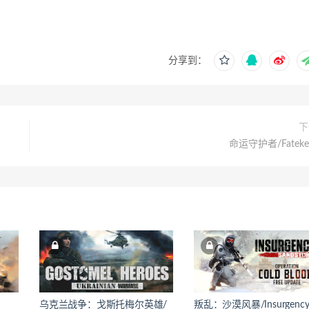
分享到：
下
命运守护者/Fateke
乌克兰战争：戈斯托梅尔英雄/
叛乱：沙漠风暴/Insurgency: