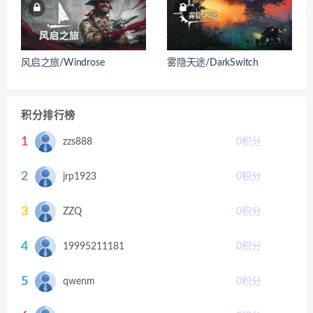
风启之旅/Windrose
雾隐天途/DarkSwitch
积分排行榜
1
zzs888
0
积分
2
jrp1923
0
积分
3
ZZQ
0
积分
4
19995211181
0
积分
5
qwenm
0
积分