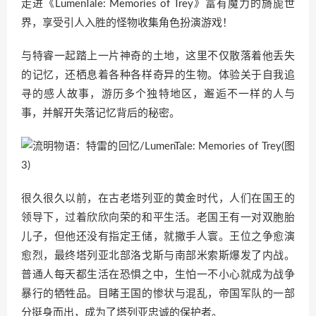
走进《LumenTale: Memories of Trey》富有魔力的旖旎世
界，享受引人入胜的怪物收集角色扮演游戏！
与特睿一起踏上一片神奇的土地，这里不仅散落着他丢失
的记忆，还栖息着各种各样奇异的生物。体验关于自我追
寻的感人故事，游历多个独特地区，邂逅不一样的人与
事，并解开失落记忆背后的秘密。
很久很久以前，在古老塔列亚的黄金时代，人们在国王的
领导下，过着欣欣向荣的和平生活。老国王有一对双胞胎
儿子，但他还没有指定王储，就撒手人寰。王位之争愈演
愈烈，最终塔列亚北部洛戈斯与南部米索斯爆发了内战。
普通人每天都生活在恐惧之中，生怕一不小心就成为战争
暴行的牺牲品。目睹王国的惨状与混乱，帝国军队的一部
分挺身而出，成为了塔列亚忠诚的保护者。