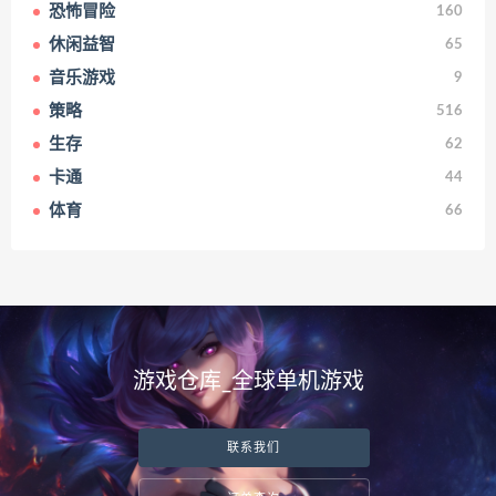
恐怖冒险
160
休闲益智
65
音乐游戏
9
策略
516
生存
62
卡通
44
体育
66
游戏仓库_全球单机游戏
联系我们