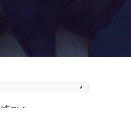
/xdwlyx.com.cn