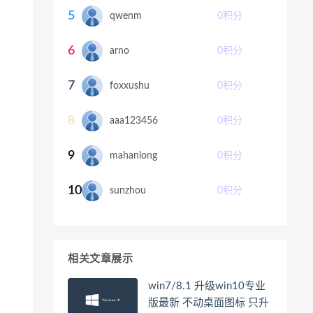
5
qwenm
0
积分
6
arno
0
积分
7
foxxushu
0
积分
8
aaa123456
0
积分
9
mahanlong
0
积分
10
sunzhou
0
积分
相关文章展示
win7/8.1 升级win10专业
版最新 不动桌面图标 只升