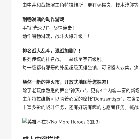
由中井和哉饰演主角特拉维斯，更有梶裕贵、榎木淳弥等
酣畅淋漓的动作游戏
手持“光束刀”，尽情连击！
动作酣畅淋漓，战斗火爆升级！！
排名战大乱斗，混战加剧？！
系列传统的排名战，一举跃至宇宙级别。
每一级都有邪恶的外星超级英雄坐镇，可谓怪人云集。疯
焕然一新的神灭市，开放式地图等您探索！
除了老玩家熟悉的舞台“神灭市”，更有4个内容丰富的新
主角特拉维斯可以骑着心爱的摩托“Demzamtiger”，
丰富多彩的战斗任务，还有好玩有趣的志愿者任务。挑战