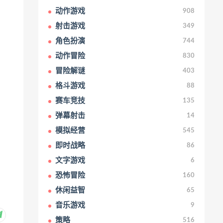
动作游戏
908
射击游戏
349
角色扮演
744
动作冒险
830
冒险解谜
403
格斗游戏
88
赛车竞技
135
弹幕射击
14
模拟经营
545
即时战略
86
文字游戏
6
恐怖冒险
160
休闲益智
65
音乐游戏
9
策略
516