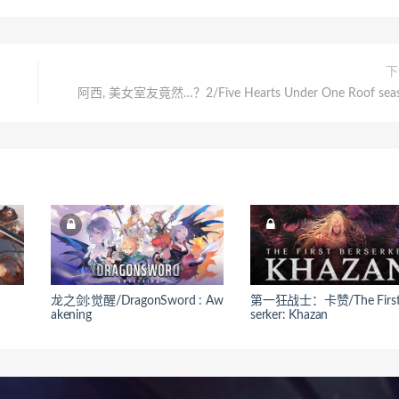
下
阿西, 美女室友竟然…？2/Five Hearts Under One Roof sea
龙之剑:觉醒/DragonSword : Aw
第一狂战士：卡赞/The First 
akening
serker: Khazan