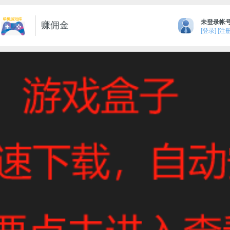
未登录帐
赚佣金
[登录]
[注册