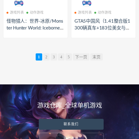
游戏列表
动作游戏
游戏列表
动作游戏
怪物猎人：世界-冰原/Mons
GTA5中国风（1.41整合版1
ter Hunter World: Iceborne
300辆真车+183位美女与英
（V15.11.01-全DLC豪华版
雄+200%存档）
+世界定制版）
1
2
3
4
5
下一页
末页
游戏仓库_全球单机游戏
联系我们
订单查询