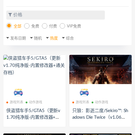
价格
全部
免费
付费
VIP免费
发布日期
随机
热度
综合
游戏列表
动作游戏
游戏列表
动作游戏
侠盗猎车手5/GTA5（更新v
只狼：影逝二度/Sekiro™: Sh
1.70纯净版-内置修改器+通
adows Die Twice（v1.06年
关存档）
度版）