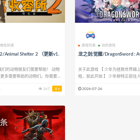
角色扮演
游戏列表
动作游戏
nimal Shelter 2 （更新v1.
龙之剑:觉醒/DragonSword : A
关于此游戏 【 少年为拯救世界踏上的热血旅
有更多需要帮助的动物们。你需要为
程，就此开始 】 少年柳特正前往人类建立的第
干净安全的环境，以及食物和水，但
一个王国——奥尔比斯，却阴差阳
1
267
2026-07-26
￥9
大量的爱。幸运的是，这次你不会是
尼与精灵卡斯特拉卷入一场风波，
涂地开启了鸡飞狗跳的佣兵生活。 正当他与一
整个收容所会很辛苦！很高兴你能得
群个性鲜明的伙伴在喧闹日常中渐
帮助，他们可以分担你的部分职责。
一片巨大的阴影却悄然笼罩和平的
管理好员工们也是件不容
命运也随之卷入漩涡。