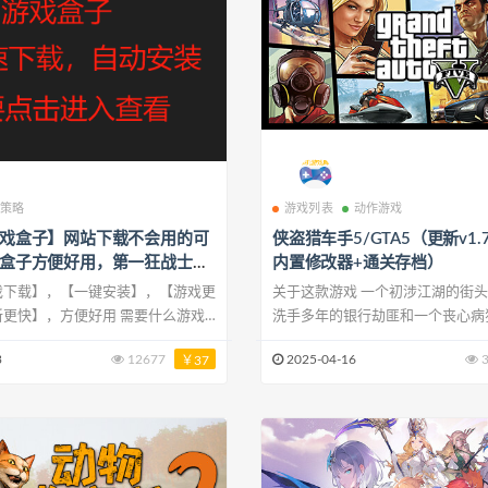
策略
游戏列表
动作游戏
戏盒子】网站下载不会用的可
侠盗猎车手5/GTA5（更新v1.
盒子方便好用，第一狂战士：
内置修改器+通关存档）
戏下载】，【一键安装】，【游戏更
关于这款游戏 一个初涉江湖的街头新丁、一个
新更快】，方便好用 需要什么游戏
洗手多年的银行劫匪和一个丧心病
游戏盒子扫下方二维码
魔，误打误撞中深陷犯罪集团、美
3
12677
2025-04-16
3
￥37
月卡，永久都有，不想用网站，需要
产业之间盘根错杂的恐怖困境。他
级，置换，补差价 盒子可玩正
力，接连完成九死一生的惊天劫案
，一键操作非常简单。需要直接微信
冷血无情的城市中苟延残喘。不要
添加好友24小时全人工微信号:需
尤其是你的同伙！ PC 版Grand Theft Auto V 能
：bdwp18 如果微信添加频繁添加
够以超越 4K 的最高分辨率和 60
：bdwp1