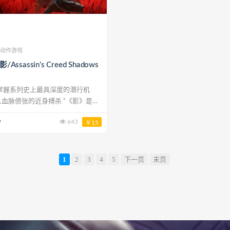
动作游戏
ssassin’s Creed Shadows
偾张的近身搏杀 “《影》是我
棒的潜行游戏之一。”——PC
9
643
￥15
扮演身手敏捷、足智多谋的忍者奈绪
线、声响与阴影藏形匿踪。凭借全新
富的跑酷动作深入敌后，用手里剑或
守卫，再用袖剑暗杀你的目标。化身
1
2
3
4
5
下一页
末页
使用弓箭悄无声息解决敌人，或以武
施展势