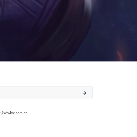
/xdwlyx.com.cn