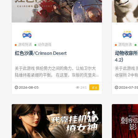
游戏列表
动作游戏
游戏列表
红色沙漠/Crimson Desert
动物收容所2/A
4.2）
关于此游戏 佩伦势力之间的角力，让帕卫尔大
关于此游戏 我们的动物朋友们需要帮助！ 动物
陆维持着紧绷的平衡。 在这里，灰鬃的克里夫
收容所 2中
与可靠的同伴们一同生活。 然而，在某个深沉
动物们提供
2026-08-05
241
2026-07-3
￥8
寒冷的夜晚，觊觎灰鬃的宿敌黑熊发动了大规模
最重要的是
突袭。 灰鬃成员在死斗后或丧命，或被迫流散
孤身一人！ 与新员工们一起发展你的收容所！
到大陆各地。 失去如家人般同伴的克里夫，将
一个人管理
带着重新集结幸存的灰鬃们，重建势力的坚定决
到员工们的
心迈出脚步。
但请记住，