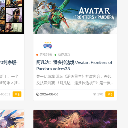
游戏列表
动作游戏
70纯净版-
阿凡达：潘多拉边境/Avatar: Frontiers of
Pandora voices38
关于此游戏 游玩《浴火重生》扩展内容，奋起
狂的杀人狂
反抗灰烬族 《阿凡达：潘多拉边境™》是一款第
国政府和娱乐
一/第三人称动作冒险游戏，背景设在“西部边
40651
2026-08-06
190
￥8
￥9
们必须齐心协
境”。在遭到 RDA 绑架后，你扮演的纳威人接受
，才能在这个
了同化，为对方的目的服务。十五年后，你自由
相信任何人，
了，却发现自己成为了家乡的陌客。找回你失去
的传承，从中发现身为纳威人的真正意义，然后
 帧每秒的帧
联合其他部族，为守护潘多拉