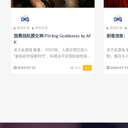
游戏列表
角色扮演
游戏列表
我靠挂机撩女神/Flirting Goddesses by AF
刺客信条：影/A
K
关于此游戏 故事： 2050年，人类文明已进入
关于此游戏 掌握系列史上最具深度的潜行机
“星际初步探索时代”，科技水平实现阶段性突
制，展开令人血脉
破：人工智能全面渗透日常生活，全球人口稳定
近十年玩过最
2026-07-21
602
2026-07-1
￥9
在90亿左右，城市化率达85%，人类开始尝试
Gamer 
向近地行星发射探测站，试图寻找地外生命痕
江，利用光
迹。 此时的人类，尚未形成统一的全球防御体
的抓钩与丰
系，为后续外来生物入侵埋下隐患。女性在社会
烟雾弹干扰
中占据重要地位，无论是科技研发、政务管理还
武士弥助，
是基
士刀和薙刀