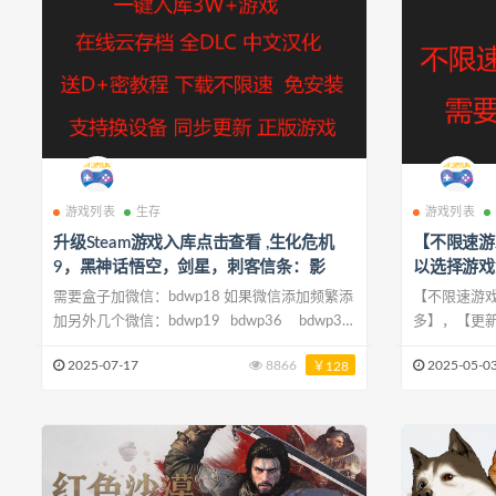
游戏列表
生存
游戏列表
升级Steam游戏入库点击查看 ,生化危机
【不限速游
9，黑神话悟空，剑星，刺客信条：影
以选择游戏
卡赞
需要盒子加微信：bdwp18 如果微信添加频繁添
【不限速游
加另外几个微信：bdwp19 bdwp36 bdwp37
多】，【更
四个微信随便加 都是客服 都可以 升级入库盒子
找不到的都可以找我要 
2025-07-17
8866
2025-05-0
￥128
加微信，如果添加频繁可添加另外一个账号 使
单个游戏，
用教程如下： 1. 下载客户端：
盒子下载可以升
https://wwrz.lanzo
版联机联机
扫下方二维码
要盒子加微信
另外几个微信