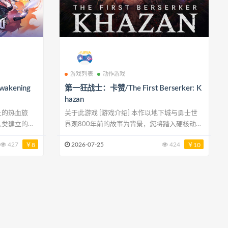
游戏列表
动作游戏
wakening
第一狂战士：卡赞/The First Berserker: K
hazan
关于此游戏 [游戏介绍] 本作以地下城与勇士世
界观800年前的故事为背景，您将踏入硬核动作
错地被佣兵乔
RPG的恢弘世界，探索阿拉德大陆，并揭开大将
427
2026-07-25
424
￥8
￥10
就这样稀里糊
军卡赞不为人知的往事。您还将与形形色色的敌
人和BOSS展开策略性战斗，体验富有深度且沉
渐习惯彼此，
浸式的战斗系统。快来体验《The First
大陆，柳特的
Berserker: Khazan》的残酷战斗，看看您能否成
为“第一狂战士”，完成卡赞的复