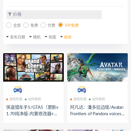
价格
全部
免费
付费
VIP免费
发布日期
随机
热度
综合
游戏列表
动作游戏
游戏列表
动作游戏
侠盗猎车手5/GTA5（更新v
阿凡达：潘多拉边境/Avatar:
1.70纯净版-内置修改器+通
Frontiers of Pandora voices3
关存档）
8