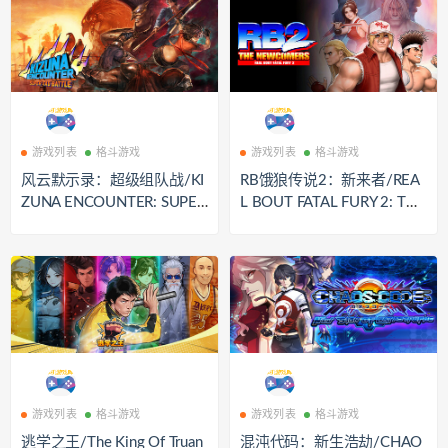
游戏列表
格斗游戏
游戏列表
格斗游戏
风云默示录：超级组队战/KI
RB饿狼传说2：新来者/REA
ZUNA ENCOUNTER: SUPER
L BOUT FATAL FURY 2: THE
TAG BATTLE
NEWCOMERS
游戏列表
格斗游戏
游戏列表
格斗游戏
逃学之王/The King Of Truan
混沌代码：新生浩劫/CHAO