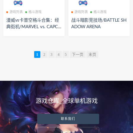
游戏列表
格斗游戏
游戏列表
格斗游戏
漫威vs卡普空格斗合集：经
战斗暗影竞技场/BATTLE SH
典街机/MARVEL vs. CAPCO
ADOW ARENA
M Fighting Collection: Arcad
e Classics
1
2
3
4
5
下一页
末页
游戏仓库_全球单机游戏
联系我们
订单查询