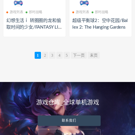
游戏列表
即时战略
游戏列表
即时战略
幻想生活ｉ 转圈圈的龙和偷
超级平衡球2：空中花园/Bal
取时间的少女/FANTASY LIF
lex 2: The Hanging Gardens
E i: The Girl Who Steals Tim
e
1
2
3
4
5
下一页
末页
游戏仓库_全球单机游戏
联系我们
订单查询