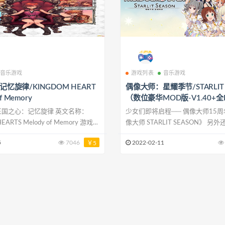
音乐游戏
游戏列表
音乐游戏
忆旋律/KINGDOM HEART
偶像大师：星耀季节/STARLIT 
of Memory
（数位豪华MOD版-V1.40+全
票）
国之心：记忆旋律 英文名称：
少女们即将启程── 偶像大师15
EARTS Melody of Memory 游戏类
像大师 STARLIT SEASON》 
UG)游戏 游戏制作：SQUARE
加入“Project LUMINOUS”，
5
7046
2022-02-11
￥5
行：SQUARE ENIX 游戏平台：PC
名称: 偶像大师 STARLIT SEASON
021年03月30日 官方网站：
发商: ILCA,Inc. 发行商: BANDAI 
.kingdomhearts.com/melody-of-
Entertainment 系列: BANDAI NA
memory/ 游戏介绍 &n