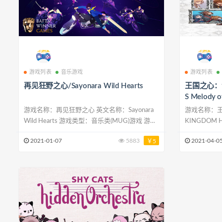
游戏列表
音乐游戏
游戏列表
再见狂野之心/Sayonara Wild Hearts
王国之心：记
S Melody 
游戏名称：再见狂野之心 英文名称：Sayonara
游戏名称：王
Wild Hearts 游戏类型：音乐类(MUG)游戏 游戏
KINGDOM H
制作：Simogo 游戏发行：Annapurna
型：音乐类(M
2021-01-07
5883
2021-04-0
￥5
Interactive 游戏平台：PC 发售时间：2019年
ENIX 游戏发
12月12日 官方网站：
发售时间：2
http://sayonarawildhearts.com 游戏介绍 《
https://www