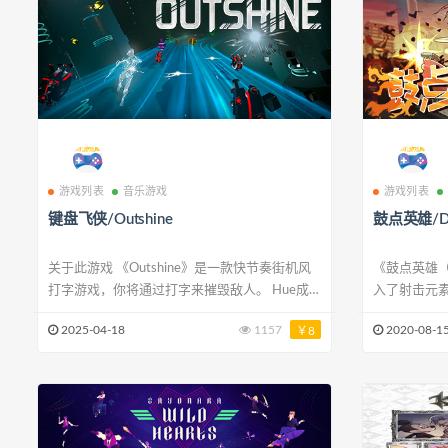
游戏列表
音乐游戏
游戏列表
键盘飞侠/Outshine
鼓点英雄/Dou
关于此游戏 《Outshine》是一款快节奏街机风
《鼓点英雄（Do
打字游戏，你将通过打字来摧毁敌人。 Hue成
入了射击元
了被称为Shards的敌人的实验对象。然而，残酷
克，在地狱高速
2025-04-18
1157
2020-08-1
￥8
的实验却释放了Hue体内的能量。 充满挑战性
Double Kic
的街机风游戏 成为Hue，用你的特殊能力去摧
Headbang Cl
毁敌人，向你的迫害者复仇。 战术打字游
Picked Game