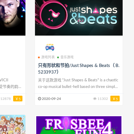
游戏列表
音乐游戏
只有形状和节拍/Just Shapes & Beats（ B.
5233937）
关于这款游戏 "Just Shapes & Beats" is a chaotic
感受节奏的韵
co-op musical bullet-hell based on three simple
things: avoid Shapes, move to the kick-ass
12878
2020-09-24
11302
￥5
￥5
乐飞行游戏体
Beats, and die, repeatedly. It’s a
个节拍方块，