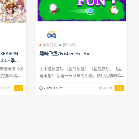
游戏列表
音乐游戏
SEASON
趣味飞盘/Frisbee For Fun
DLC+季
周年最新作《偶
关于这款游戏 飞盘的乐趣！ 飞盘是快乐，飞盘
另外还挖角新偶像
是乐趣！ 您是一只顽皮的小猫，使用无助的鸡
展开全新的故事！
作为目标。 距离可能有所不同； 鸡将开始奔
11727
2020-11-25
4688
￥7
￥0
 类型: 模拟 开
跑。 门户将出现； 风将使您发疯！ 期待什么？
NAMCO
命中目标，但要小心……成为坏小猫可能会造成
MCO Ent
后果。 鸡自由！