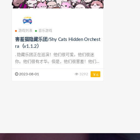
游戏列表
音乐游戏
害羞猫隐藏乐团/Shy Cats Hidden Orchest
ra（v1.1.2）
. 隐藏乐团正在巡演！他们很可爱。他们很迷
你。他们很有才华。但是，他们很害羞！他们被
困在冰中！在沙子里！甚至在其他星球上！在这
2023-08-01
3292
￥6
个隐藏对象游戏中，您需要找到那些害羞地演奏
音乐的隐藏音乐猫。每找到一只猫，您都会听到
不同的乐器声音。创造属于您自己的音乐吧！ .
最低配置: