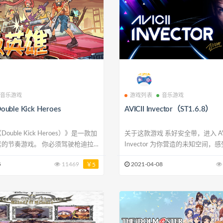
音乐游戏
游戏列表
音乐游戏
ble Kick Heroes
AVICII Invector（ST1.6.8）
uble Kick Heroes）》是一款加
关于这款游戏 系好安全带，进入 AVICII
素的节奏游戏。 你必须驾驶枪迪拉
Invector 为你营造的未知空间，
上杀出一条血路！… 名称:
律。 与已故的超级调音师联合打造，AVICII
5
11469
2021-04-08
￥5
k Heroes 类型: 动作, 独立 开发商:
Invector 为你带来热血激昂的音
ub 发行商: Headbang Club, Hound
验。 在声乐旋律中穿行，伴着 AVICII 的 25 首
s, WhisperGames, Kakeh
劲爆金曲横扫一切电音，穿过每一
其中包括全球榜单冠军曲目：W