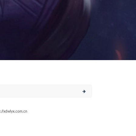
/xdwlyx.com.cn