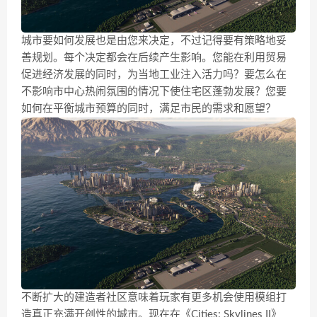
城市要如何发展也是由您来决定，不过记得要有策略地妥
善规划。每个决定都会在后续产生影响。您能在利用贸易
促进经济发展的同时，为当地工业注入活力吗？要怎么在
不影响市中心热闹氛围的情况下使住宅区蓬勃发展？您要
如何在平衡城市预算的同时，满足市民的需求和愿望？
不断扩大的建造者社区意味着玩家有更多机会使用模组打
造真正充满开创性的城市。现在在《Cities: Skylines II》