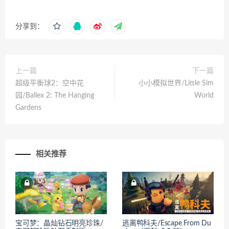
分享到：
上一篇
下一篇
超级平衡球2：空中花
小小模拟世界/Little Sim
园/Ballex 2: The Hanging
World
Gardens
相关推荐
宝可梦：晶灿钻石明亮珍珠/
逃离鸭科夫/Escape From Du