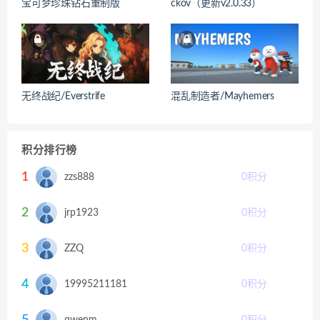
宝可梦珍珠钻石重制版
ckov（更新v2.0.33）
无终战纪/Everstrife
混乱制造者/Mayhemers
积分排行榜
1
zzs888
0
积分
2
jrp1923
0
积分
3
ZZQ
0
积分
4
19995211181
0
积分
5
qwenm
0
积分